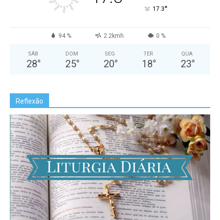
°
17.3
94 %
2.2kmh
0 %
SÁB
DOM
SEG
TER
QUA
28
°
25
°
20
°
18
°
23
°
Reflexão