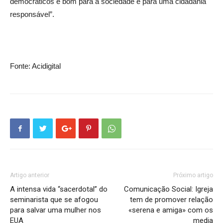
democráticos é bom para a sociedade e para uma cidadania
responsável”.
Fonte: Acidigital
Artigo anterior
Próximo artigo
A intensa vida “sacerdotal” do
Comunicação Social: Igreja
seminarista que se afogou
tem de promover relação
para salvar uma mulher nos
«serena e amiga» com os
EUA
media