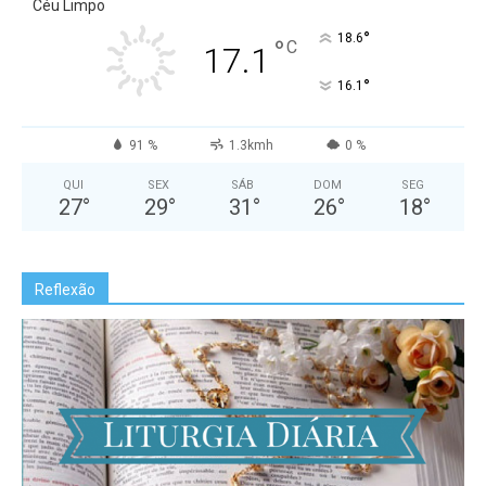
Céu Limpo
°
18.6
°
C
17.1
°
16.1
91 %
1.3kmh
0 %
QUI
SEX
SÁB
DOM
SEG
27
°
29
°
31
°
26
°
18
°
Reflexão