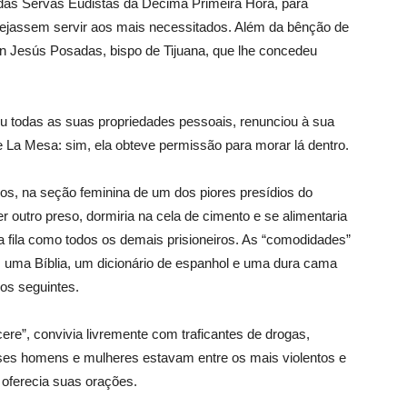
das Servas Eudistas da Décima Primeira Hora, para
sejassem servir aos mais necessitados. Além da bênção de
 Jesús Posadas, bispo de Tijuana, que lhe concedeu
 todas as suas propriedades pessoais, renunciou à sua
 La Mesa: sim, ela obteve permissão para morar lá dentro.
os, na seção feminina de um dos piores presídios do
r outro preso, dormiria na cela de cimento e se alimentaria
a fila como todos os demais prisioneiros. As “comodidades”
e, uma Bíblia, um dicionário de espanhol e uma dura cama
nos seguintes.
e”, convivia livremente com traficantes de drogas,
sses homens e mulheres estavam entre os mais violentos e
oferecia suas orações.