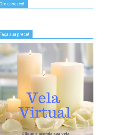
Ore conosco!
Faça sua prece!