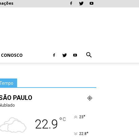
mações
E CONOSCO
Tempo
SÃO PAULO
Nublado
°
23
°
C
22.9
°
22.8