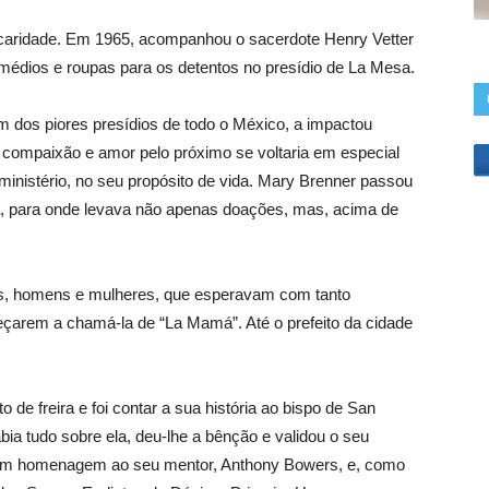
caridade. Em 1965, acompanhou o sacerdote Henry Vetter
emédios e roupas para os detentos no presídio de La Mesa.
um dos piores presídios de todo o México, a impactou
compaixão e amor pelo próximo se voltaria em especial
ministério, no seu propósito de vida. Mary Brenner passou
a, para onde levava não apenas doações, mas, acima de
os, homens e mulheres, que esperavam com tanto
çarem a chamá-la de “La Mamá”. Até o prefeito da cidade
e freira e foi contar a sua história ao bispo de San
ia tudo sobre ela, deu-lhe a bênção e validou o seu
, em homenagem ao seu mentor, Anthony Bowers, e, como