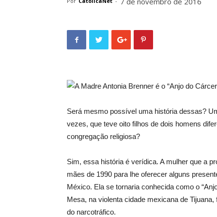
7 de novembro de 2016
Por
CatolicaNet
-
A Madre Antonia Brenner é o “Anjo do Cárcer
Será mesmo possível uma história dessas? Uma
vezes, que teve oito filhos de dois homens dife
congregação religiosa?
Sim, essa história é verídica. A mulher que a 
mães de 1990 para lhe oferecer alguns presente
México. Ela se tornaria conhecida como o “Anjo
Mesa, na violenta cidade mexicana de Tijuana, f
do narcotráfico.