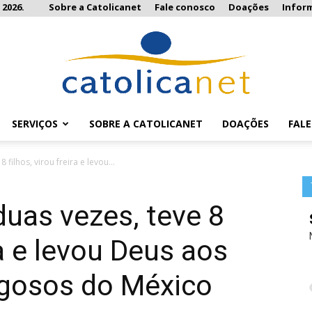
 2026.
Sobre a Catolicanet
Fale conosco
Doações
Infor
SERVIÇOS
SOBRE A CATOLICANET
DOAÇÕES
FAL
Catolicanet
 filhos, virou freira e levou...
duas vezes, teve 8
ra e levou Deus aos
igosos do México