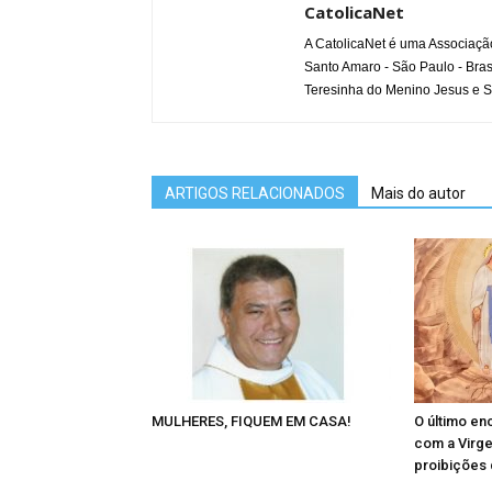
CatolicaNet
A CatolicaNet é uma Associaçã
Santo Amaro - São Paulo - Bras
Teresinha do Menino Jesus e S
ARTIGOS RELACIONADOS
Mais do autor
MULHERES, FIQUEM EM CASA!
O último en
com a Virg
proibições 