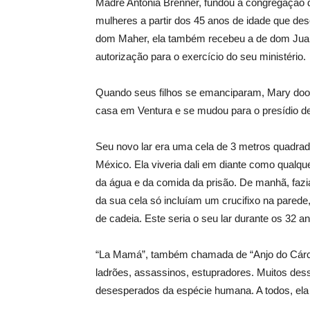
Madre Antonia Brenner, fundou a congregação 
mulheres a partir dos 45 anos de idade que de
dom Maher, ela também recebeu a de dom Juan
autorização para o exercício do seu ministério.
Quando seus filhos se emanciparam, Mary doou
casa em Ventura e se mudou para o presídio de
Seu novo lar era uma cela de 3 metros quadrad
México. Ela viveria dali em diante como qualque
da água e da comida da prisão. De manhã, fazi
da sua cela só incluíam um crucifixo na pared
de cadeia. Este seria o seu lar durante os 32 a
“La Mamá”, também chamada de “Anjo do Cárcer
ladrões, assassinos, estupradores. Muitos de
desesperados da espécie humana. A todos, ela 