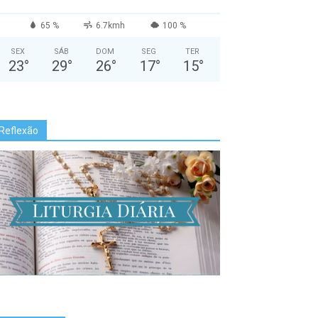
65 %
6.7kmh
100 %
SEX
SÁB
DOM
SEG
TER
23
°
29
°
26
°
17
°
15
°
Reflexão