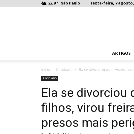
C
22.9
sexta-feira, 7 agosto,
São Paulo
ARTIGOS
Início
Cotidiano
Ela se divorciou duas vezes, teve 8
Cotidiano
Ela se divorciou 
filhos, virou frei
presos mais per