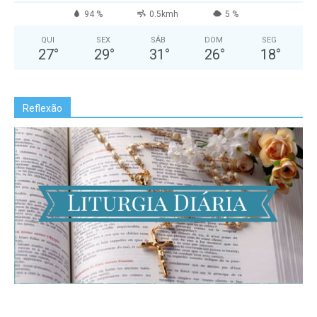
94 %
0.5kmh
5 %
QUI
SEX
SÁB
DOM
SEG
27
°
29
°
31
°
26
°
18
°
Reflexão