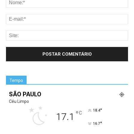
Tempo
SÃO PAULO
Céu Limpo
°
18.4
°
C
17.1
°
16.7