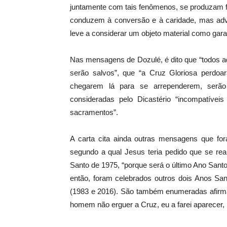
juntamente com tais fenômenos, se produzam fru
conduzem à conversão e à caridade, mas adver
leve a considerar um objeto material como gara
Nas mensagens de Dozulé, é dito que “todos a
serão salvos”, que “a Cruz Gloriosa perdo
chegarem lá para se arrependerem, serão 
consideradas pelo Dicastério “incompatívei
sacramentos”.
A carta cita ainda outras mensagens que fo
segundo a qual Jesus teria pedido que se real
Santo de 1975, “porque será o último Ano Sant
então, foram celebrados outros dois Anos Sant
(1983 e 2016). São também enumeradas afirmaç
homem não erguer a Cruz, eu a farei aparecer