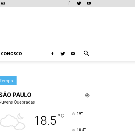
ões
E CONOSCO
Tempo
SÃO PAULO
Nuvens Quebradas
°
19
°
C
18.5
°
18.4