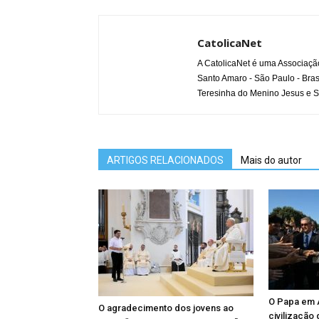
CatolicaNet
A CatolicaNet é uma Associaçã
Santo Amaro - São Paulo - Bras
Teresinha do Menino Jesus e S
ARTIGOS RELACIONADOS
Mais do autor
O Papa em A
O agradecimento dos jovens ao
civilização