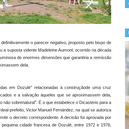
 definitivamente o parecer negativo, proposto pelo bispo de
u a suposta vidente Madeleine Aumont, ocorrido na década
z luminosa de enormes dimensões que garantiria a remissão
oximassem dela.
idas em Dozulé” relacionadas à construçãode uma cruz
ecados e a salvação àqueles que se aproximassem dela,
o não sobrenatural”. É o que estabelece o Dicastério para a
eal-prefeito, Victor Manuel Fernández, na qual se autoriza
itir o decreto correspondente. A decisão foi aprovada por
pequena cidade francesa de Dozulé, entre 1972 e 1978,