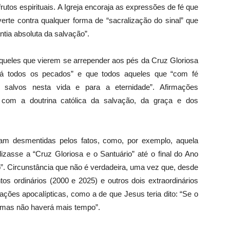
tos espirituais. A Igreja encoraja as expressões de fé que
te contra qualquer forma de “sacralização do sinal” que
ntia absoluta da salvação”.
queles que vierem se arrepender aos pés da Cruz Gloriosa
ará todos os pecados” e que todos aqueles que “com fé
salvos nesta vida e para a eternidade”. Afirmações
s com a doutrina católica da salvação, da graça e dos
ram desmentidas pelos fatos, como, por exemplo, aquela
izasse a “Cruz Gloriosa e o Santuário” até o final do Ano
o”. Circunstância que não é verdadeira, uma vez que, desde
os ordinários (2000 e 2025) e outros dois extraordinários
ões apocalípticas, como a de que Jesus teria dito: “Se o
, mas não haverá mais tempo”.