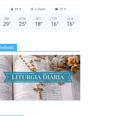
89 %
3.1kmh
78 %
SÁB
DOM
SEG
TER
QUA
29
°
25
°
18
°
16
°
16
°
Reflexão