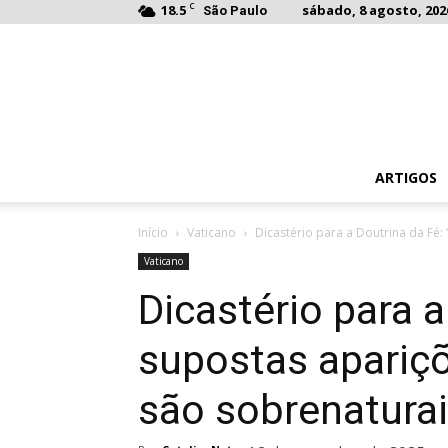
C
18.5
sábado, 8 agosto, 202
São Paulo
ARTIGOS
Início
Vaticano
Dicastério para a Doutrina da Fé:
Vaticano
Dicastério para a
supostas apariç
são sobrenaturai