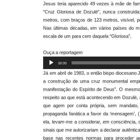
Jesus teria aparecido 49 vezes à mãe de fam
“Cruz Gloriosa de Dozulé”, nunca construída:
metros, com braços de 123 metros, visível, p
Nas últimas décadas, em vários países do m
escala de um para cem daquela “Gloriosa”.
Ouça a reportagem
Tocador
00:00
de
Já em abril de 1983, o então bispo diocesan
áudio
a construção de uma cruz monumental empr
manifestação do Espírito de Deus”. O mesmo
respeito ao que está acontecendo em Dozulé, 
que agem por conta própria, sem mandato, 
propaganda fanática a favor da ‘mensagem’,
ela, levam-me a considerar, em consciência, 
sinais que me autorizariam a declarar autêntica
base nas recentes normas para proceder ao