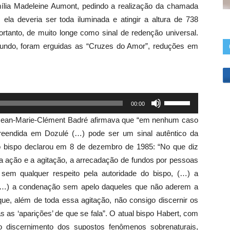
ília Madeleine Aumont, pedindo a realização da chamada
 ela deveria ser toda iluminada e atingir a altura de 738
ortanto, de muito longe como sinal de redenção universal.
undo, foram erguidas as “Cruzes do Amor”, reduções em
Use
00:00
as
o Jean-Marie-Clément Badré afirmava que “em nenhum caso
setas
eendida em Dozulé (…) pode ser um sinal autêntico da
para
 bispo declarou em 8 de dezembro de 1985: “No que diz
cima
a ação e a agitação, a arrecadação de fundos por pessoas
ou
sem qualquer respeito pela autoridade do bispo, (…) a
para
 (…) a condenação sem apelo daqueles que não aderem a
baixo
que, além de toda essa agitação, não consigo discernir os
para
s as ‘aparições’ de que se fala”. O atual bispo Habert, com
aumentar
 discernimento dos supostos fenômenos sobrenaturais,