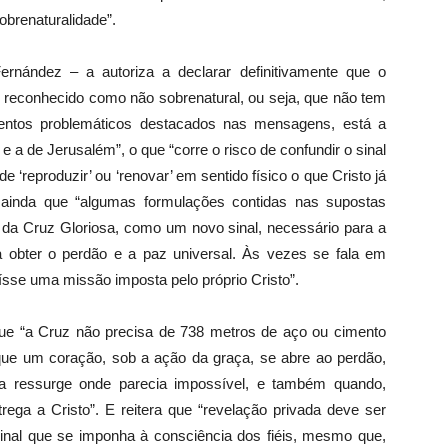
ou
obrenaturalidade”.
diminuir
o
ernández – a autoriza a declarar definitivamente que o
volume.
reconhecido como não sobrenatural, ou seja, que não tem
mentos problemáticos destacados nas mensagens, está a
 a de Jerusalém”, o que “corre o risco de confundir o sinal
 ‘reproduzir’ ou ‘renovar’ em sentido físico o que Cristo já
e ainda que “algumas formulações contidas nas supostas
da Cruz Gloriosa, como um novo sinal, necessário para a
a obter o perdão e a paz universal. Às vezes se fala em
ituísse uma missão imposta pelo próprio Cristo”.
que “a Cruz não precisa de 738 metros de aço ou cimento
que um coração, sob a ação da graça, se abre ao perdão,
a ressurge onde parecia impossível, e também quando,
ega a Cristo”. E reitera que “revelação privada deve ser
inal que se imponha à consciência dos fiéis, mesmo que,