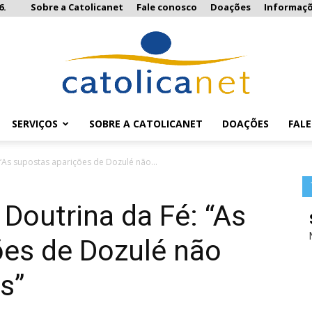
6.
Sobre a Catolicanet
Fale conosco
Doações
Informaç
SERVIÇOS
SOBRE A CATOLICANET
DOAÇÕES
FAL
Catolicanet
 “As supostas aparições de Dozulé não...
 Doutrina da Fé: “As
ões de Dozulé não
s”