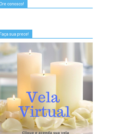
Ore conosco!
Faça sua prece!