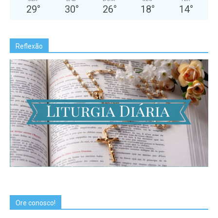
29
°
30
°
26
°
18
°
14
°
Reflexão
Ore conosco!