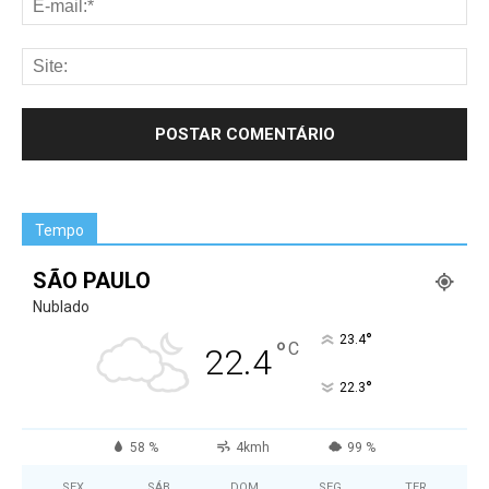
Tempo
SÃO PAULO
Nublado
°
23.4
°
C
22.4
°
22.3
58 %
4kmh
99 %
SEX
SÁB
DOM
SEG
TER