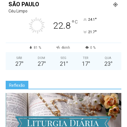
SÃO PAULO
Céu Limpo
°
24.1
°
C
22.8
°
21.7
81 %
4kmh
0 %
SÁB
DOM
SEG
TER
QUA
27
°
27
°
21
°
17
°
23
°
Reflexão