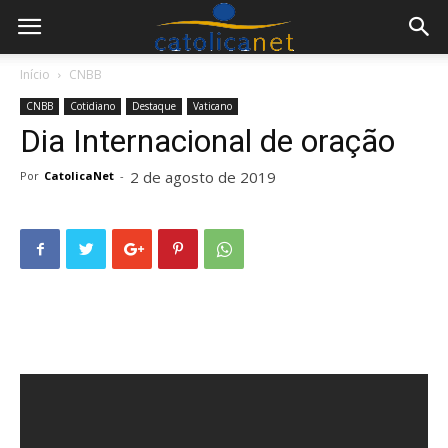
Início
CNBB
CNBB
Cotidiano
Destaque
Vaticano
Dia Internacional de oração
2 de agosto de 2019
Por
CatolicaNet
-