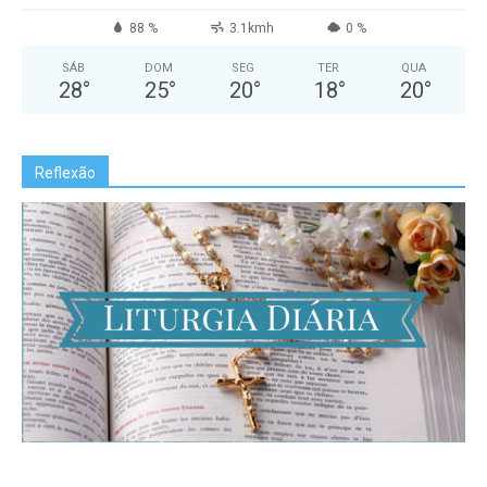
88 %
3.1kmh
0 %
SÁB
DOM
SEG
TER
QUA
28
°
25
°
20
°
18
°
20
°
Reflexão