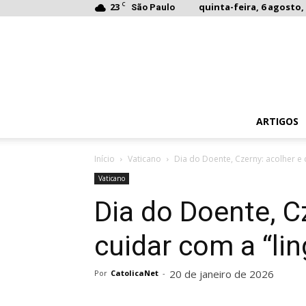
C
23
quinta-feira, 6 agosto, 
São Paulo
ARTIGOS
Início
Vaticano
Dia do Doente, Czerny: acolher e
Vaticano
Dia do Doente, C
cuidar com a “li
20 de janeiro de 2026
Por
CatolicaNet
-