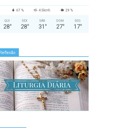
67 %
4.5kmh
29 %
QUI
SEX
SÁB
DOM
SEG
28
°
28
°
31
°
27
°
17
°
Reflexão