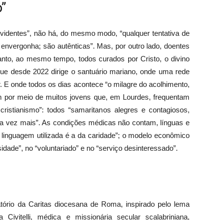
o”
identes”, não há, do mesmo modo, “qualquer tentativa de
envergonha; são autênticas”. Mas, por outro lado, doentes
tanto, ao mesmo tempo, todos curados por Cristo, o divino
que desde 2022 dirige o santuário mariano, onde uma rede
r. E onde todos os dias acontece “o milagre do acolhimento,
ém por meio de muitos jovens que, em Lourdes, frequentam
istianismo”: todos “samaritanos alegres e contagiosos,
a vez mais”. As condições médicas não contam, línguas e
a linguagem utilizada é a da caridade”; o modelo econômico
ade”, no “voluntariado” e no “serviço desinteressado”.
rio da Caritas diocesana de Roma, inspirado pelo lema
Civitelli, médica e missionária secular scalabriniana,