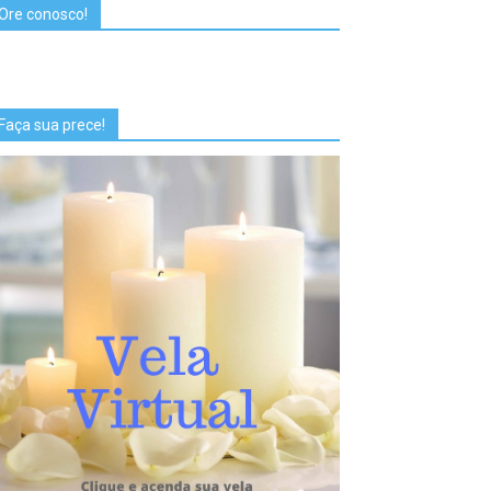
Ore conosco!
Faça sua prece!