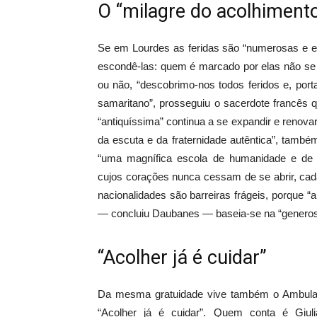
O “milagre do acolhiment
Se em Lourdes as feridas são “numerosas e ev
escondê-las: quem é marcado por elas não se 
ou não, “descobrimo-nos todos feridos e, por
samaritano”, prosseguiu o sacerdote francês 
“antiquíssima” continua a se expandir e renova
da escuta e da fraternidade autêntica”, tamb
“uma magnífica escola de humanidade e de cr
cujos corações nunca cessam de se abrir, cad
nacionalidades são barreiras frágeis, porque “
— concluiu Daubanes — baseia-se na “generosid
“Acolher já é cuidar”
Da mesma gratuidade vive também o Ambulató
“Acolher já é cuidar”. Quem conta é Giulia 