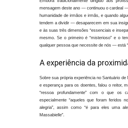
Embora tradicionalmente dirigido aos profi
mensagem deste ano — continuou o cardeal — 
humanidade de irmãos e irmãs, e quando algué
tendem a dividir — desaparecem em sua insigni
e às suas três dimensões “essenciais e insep
mesmo. Se o primeiro é “misterioso” e o te
qualquer pessoa que necessite de nós — está “
A experiência da proximi
Sobre sua própria experiência no Santuário de
e esperança para os doentes, falou o reitor
“ressoa profundamente” com o que os cap
especialmente “aqueles que foram feridos 
alegria”, assim como “é para eles uma al
Massabielle”.