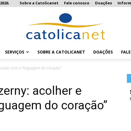
2026.
Sobre a Catolicanet
Fale conosco
Doações
Infor
SERVIÇOS
SOBRE A CATOLICANET
DOAÇÕES
FAL
Catolicanet
 cuidar com a “linguagem do coração”
zerny: acolher e
nguagem do coração”