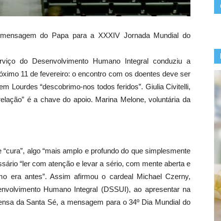
a mensagem do Papa para a XXXIV Jornada Mundial do
erviço do Desenvolvimento Humano Integral conduziu a
imo 11 de fevereiro: o encontro com os doentes deve ser
em Lourdes “descobrimo-nos todos feridos”. Giulia Civitelli,
 relação” é a chave do apoio. Marina Melone, voluntária da
 de “cura”, algo “mais amplo e profundo do que simplesmente
ssário “ler com atenção e levar a sério, com mente aberta e
mo era antes”. Assim afirmou o cardeal Michael Czerny,
senvolvimento Humano Integral (DSSUI), ao apresentar na
rensa da Santa Sé, a mensagem para o 34º Dia Mundial do