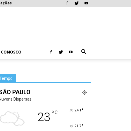
mações
E CONOSCO
Tempo
SÃO PAULO
Nuvens Dispersas
°
24.1
°
C
23
°
21.7