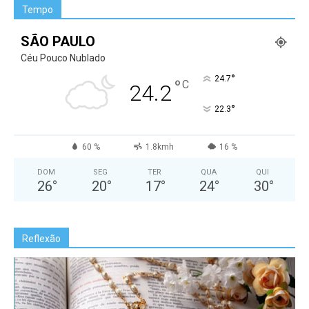
Tempo
SÃO PAULO
Céu Pouco Nublado
°
24.7
°
C
24.2
°
22.3
60 %
1.8kmh
16 %
DOM
SEG
TER
QUA
QUI
26
°
20
°
17
°
24
°
30
°
Reflexão