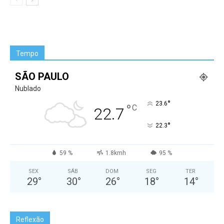
Tempo
SÃO PAULO
Nublado
°
23.6
°
C
22.7
°
22.3
59 %
1.8kmh
95 %
SEX
SÁB
DOM
SEG
TER
29
°
30
°
26
°
18
°
14
°
Reflexão