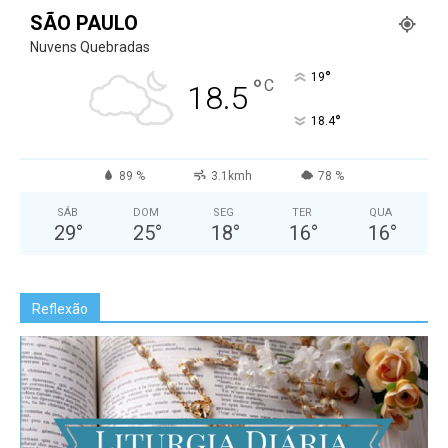
SÃO PAULO
Nuvens Quebradas
°
19
°
C
18.5
°
18.4
89 %
3.1kmh
78 %
SÁB
DOM
SEG
TER
QUA
29
°
25
°
18
°
16
°
16
°
Reflexão