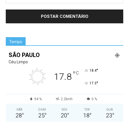
Tempo
SÃO PAULO
Céu Limpo
°
18.4
°
C
17.8
°
17.3
94 %
2.2kmh
0 %
SÁB
DOM
SEG
TER
QUA
28
°
25
°
20
°
18
°
23
°