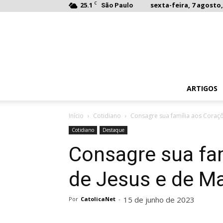
C
25.1
sexta-feira, 7 agosto,
São Paulo
ARTIGOS
Início
Cotidiano
Consagre sua família aos Coraçõ
Cotidiano
Destaque
Consagre sua fa
de Jesus e de Ma
15 de junho de 2023
Por
CatolicaNet
-