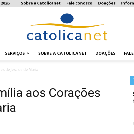
 2026.
Sobre a Catolicanet
Fale conosco
Doações
Infor
SERVIÇOS
SOBRE A CATOLICANET
DOAÇÕES
FAL
Catolicanet
es de Jesus e de Maria
mília aos Corações
ria