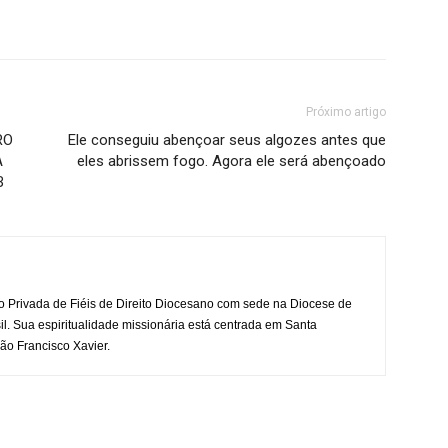
Próximo artigo
RO
Ele conseguiu abençoar seus algozes antes que
A
eles abrissem fogo. Agora ele será abençoado
B
o Privada de Fiéis de Direito Diocesano com sede na Diocese de
il. Sua espiritualidade missionária está centrada em Santa
ão Francisco Xavier.