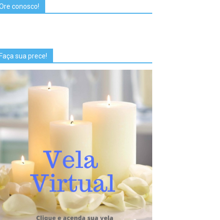
Ore conosco!
Faça sua prece!