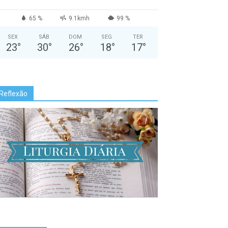
65 %
9.1kmh
99 %
SEX
SÁB
DOM
SEG
TER
23
°
30
°
26
°
18
°
17
°
Reflexão