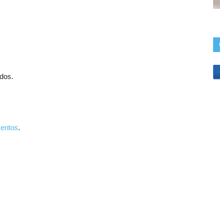
odos.
entos
.