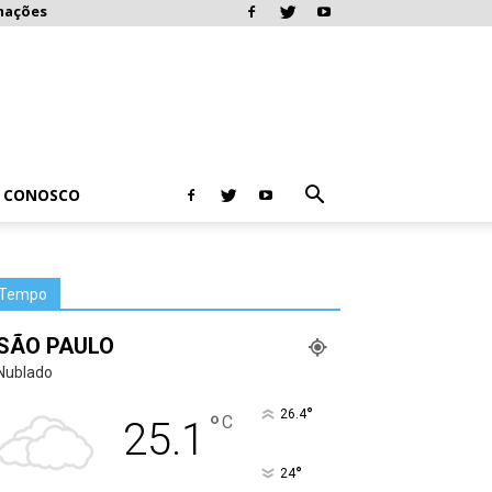
mações
E CONOSCO
Tempo
SÃO PAULO
Nublado
°
26.4
°
C
25.1
°
24