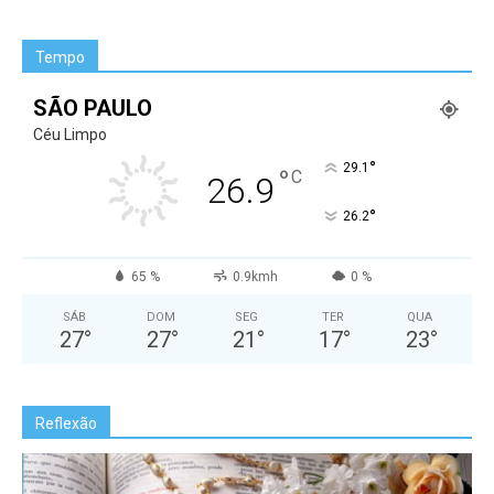
Tempo
SÃO PAULO
Céu Limpo
°
29.1
°
C
26.9
°
26.2
65 %
0.9kmh
0 %
SÁB
DOM
SEG
TER
QUA
27
°
27
°
21
°
17
°
23
°
Reflexão