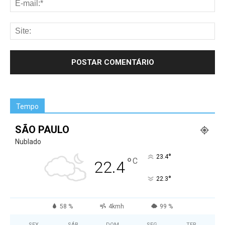
Tempo
SÃO PAULO
Nublado
°
23.4
°
C
22.4
°
22.3
58 %
4kmh
99 %
SEX
SÁB
DOM
SEG
TER