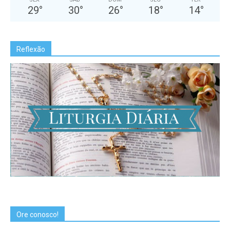
29
°
30
°
26
°
18
°
14
°
Reflexão
Ore conosco!