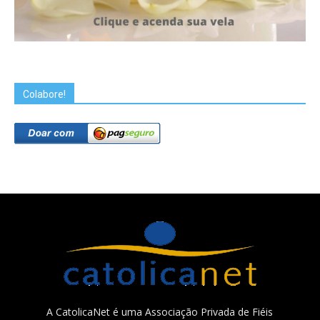
Colabore!
A CatolicaNet é uma Associação Privada de Fiéis