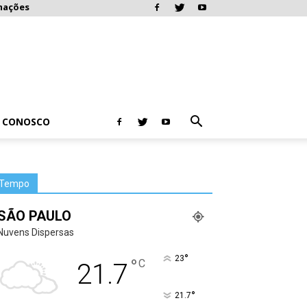
mações
E CONOSCO
Tempo
SÃO PAULO
Nuvens Dispersas
°
23
°
C
21.7
°
21.7