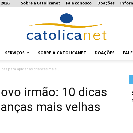
 2026.
Sobre a Catolicanet
Fale conosco
Doações
Infor
SERVIÇOS
SOBRE A CATOLICANET
DOAÇÕES
FAL
Catolicanet
cas para ajudar as crianças mais...
ovo irmão: 10 dicas
rianças mais velhas