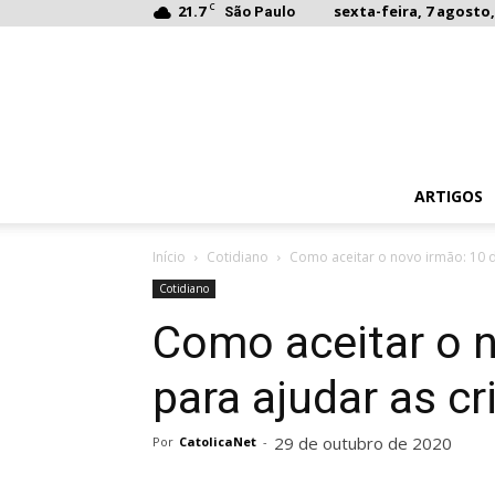
C
21.7
sexta-feira, 7 agosto,
São Paulo
ARTIGOS
Início
Cotidiano
Como aceitar o novo irmão: 10 di
Cotidiano
Como aceitar o n
para ajudar as c
29 de outubro de 2020
Por
CatolicaNet
-