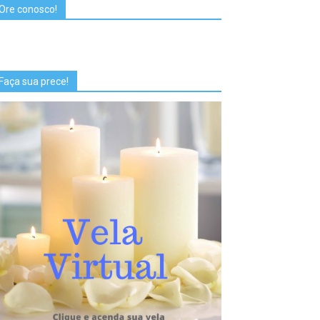
Ore conosco!
Faça sua prece!