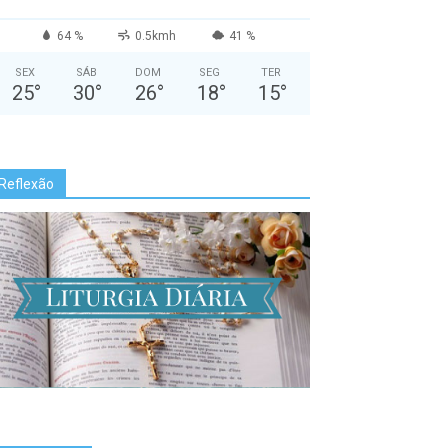
64 %
0.5kmh
41 %
SEX
SÁB
DOM
SEG
TER
25
°
30
°
26
°
18
°
15
°
Reflexão