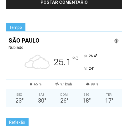
Tempo
SÃO PAULO
Nublado
°
26.4
°
C
25.1
°
24
65 %
9.1kmh
99 %
SEX
SÁB
DOM
SEG
TER
23
°
30
°
26
°
18
°
17
°
Reflexão