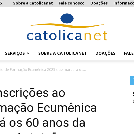
6.
Sobre a Catolicanet
Fale conosco
Doações
Informaç
SERVIÇOS
SOBRE A CATOLICANET
DOAÇÕES
FAL
Catolicanet
io de Formação Ecumênica 2025 que marcará os...
nscrições ao
rmação Ecumênica
á os 60 anos da