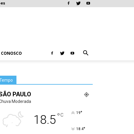
ões
E CONOSCO
Tempo
SÃO PAULO
Chuva Moderada
°
19
°
C
18.5
°
18.4