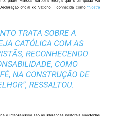
o, padre Marcos Barbosa reforça que o Simpósio vai
eclaração oficial do Vaticno II conhecida como
“Nostra
NTO TRATA SOBRE A
EJA CATÓLICA COM AS
RISTÃS, RECONHECENDO
ONSABILIDADE, COMO
FÉ, NA CONSTRUÇÃO DE
LHOR”, RESSALTOU.
e Inter-religiosa são as lideranças pastorais envolvidas