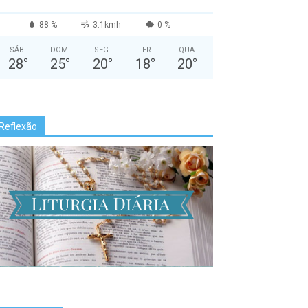
88 %
3.1kmh
0 %
SÁB
DOM
SEG
TER
QUA
28
°
25
°
20
°
18
°
20
°
Reflexão