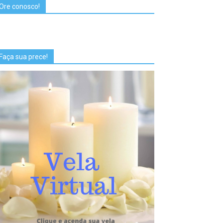
Ore conosco!
Faça sua prece!