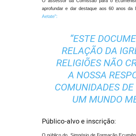
O assessor da Comissão para o Ecumenism
aprofundar e dar destaque aos 60 anos da D
Aetate”:
“ESTE DOCUME
RELAÇÃO DA IGR
RELIGIÕES NÃO C
A NOSSA RESP
COMUNIDADES DE 
UM MUNDO ME
Público-alvo e inscrição:
O público do Simpósio de Formação Ecumênica 