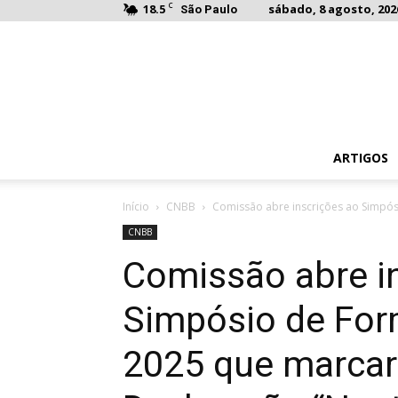
C
18.5
sábado, 8 agosto, 202
São Paulo
ARTIGOS
Início
CNBB
Comissão abre inscrições ao Simpós
CNBB
Comissão abre i
Simpósio de Fo
2025 que marcar