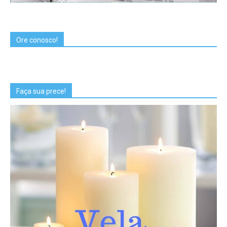
Ore conosco!
Faça sua prece!