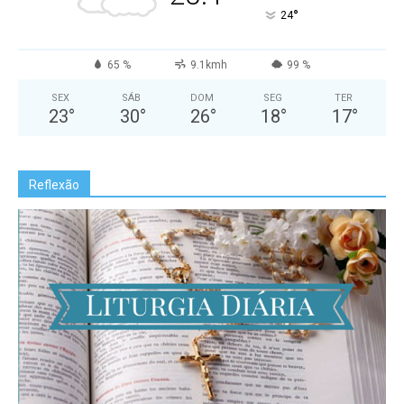
°
24
65 %
9.1kmh
99 %
SEX
SÁB
DOM
SEG
TER
23
°
30
°
26
°
18
°
17
°
Reflexão