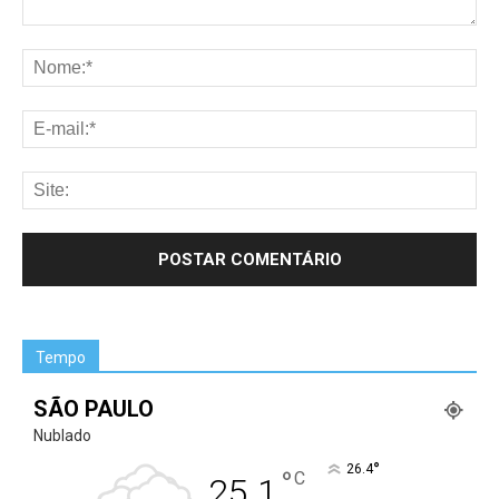
Tempo
SÃO PAULO
Nublado
°
26.4
°
C
25.1