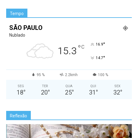
Tempo
SÃO PAULO
Nublado
°
16.9
°
C
15.3
°
14.7
95 %
2.2kmh
100 %
SEG
TER
QUA
QUI
SEX
18
°
20
°
25
°
31
°
32
°
Reflexão