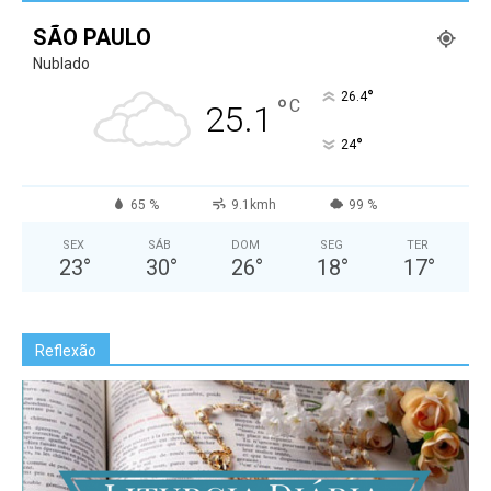
SÃO PAULO
Nublado
°
26.4
°
C
25.1
°
24
65 %
9.1kmh
99 %
SEX
SÁB
DOM
SEG
TER
23
°
30
°
26
°
18
°
17
°
Reflexão