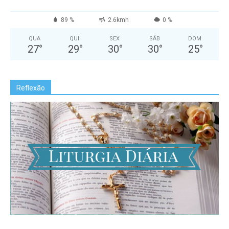
89 %
2.6kmh
0 %
QUA
QUI
SEX
SÁB
DOM
27
°
29
°
30
°
30
°
25
°
Reflexão