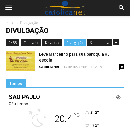
Início
Divulgação
DIVULGAÇÃO
CNBB
Cotidiano
Destaque
Divulgação
Santo do dia
Leve Marcelino para sua paróquia ou
escola!
CatolicaNet
-
13 de dezembro de 2019
0
Tempo
SÃO PAULO
Céu Limpo
°
21.2
°
C
20.4
°
19.2