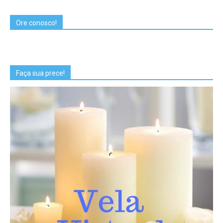
Ore conosco!
Faça sua prece!