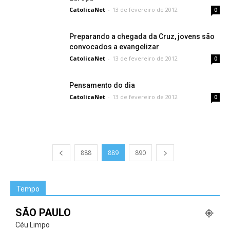
CatolicaNet
-
13 de fevereiro de 2012
0
Preparando a chegada da Cruz, jovens são
convocados a evangelizar
CatolicaNet
-
13 de fevereiro de 2012
0
Pensamento do dia
CatolicaNet
-
13 de fevereiro de 2012
0
888
889
890
Tempo
SÃO PAULO
Céu Limpo