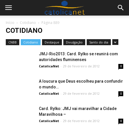
Início
Cotidiano
Página 889
COTIDIANO
CNBB
Cotidiano
Destaque
Divulgação
Santo do dia
JMJ-Rio2013: Card. Rylko se reunirá com
autoridades fluminenses
CatolicaNet
-
29 de fevereiro de 2012
0
A loucura que Deus escolheu para confundir
o mundo…
CatolicaNet
-
29 de fevereiro de 2012
0
Card. Rylko: JMJ vai maravilhar a Cidade
Maravilhosa –
CatolicaNet
-
29 de fevereiro de 2012
0