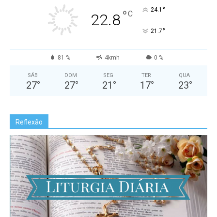
°
24.1
°
C
22.8
°
21.7
81 %
4kmh
0 %
SÁB
DOM
SEG
TER
QUA
27
°
27
°
21
°
17
°
23
°
Reflexão