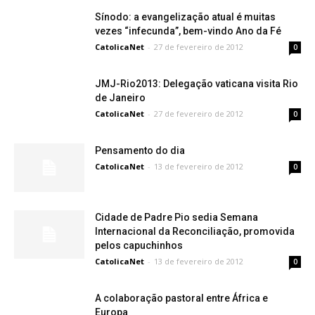
Sínodo: a evangelização atual é muitas
vezes “infecunda”, bem-vindo Ano da Fé
CatolicaNet
-
27 de fevereiro de 2012
0
JMJ-Rio2013: Delegação vaticana visita Rio
de Janeiro
CatolicaNet
-
27 de fevereiro de 2012
0
Pensamento do dia
CatolicaNet
-
13 de fevereiro de 2012
0
Cidade de Padre Pio sedia Semana
Internacional da Reconciliação, promovida
pelos capuchinhos
CatolicaNet
-
13 de fevereiro de 2012
0
A colaboração pastoral entre África e
Europa