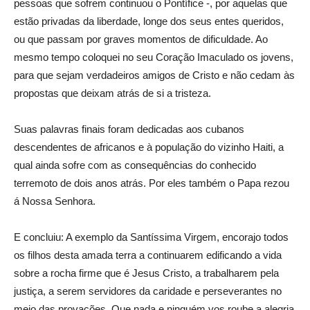
pessoas que sofrem continuou o Pontífice -, por aquelas que
estão privadas da liberdade, longe dos seus entes queridos,
ou que passam por graves momentos de dificuldade. Ao
mesmo tempo coloquei no seu Coração Imaculado os jovens,
para que sejam verdadeiros amigos de Cristo e não cedam às
propostas que deixam atrás de si a tristeza.
Suas palavras finais foram dedicadas aos cubanos
descendentes de africanos e à população do vizinho Haiti, a
qual ainda sofre com as consequências do conhecido
terremoto de dois anos atrás. Por eles também o Papa rezou
á Nossa Senhora.
E concluiu: A exemplo da Santíssima Virgem, encorajo todos
os filhos desta amada terra a continuarem edificando a vida
sobre a rocha firme que é Jesus Cristo, a trabalharem pela
justiça, a serem servidores da caridade e perseverantes no
meio das provações. Que nada e ninguém vos roube a alegria