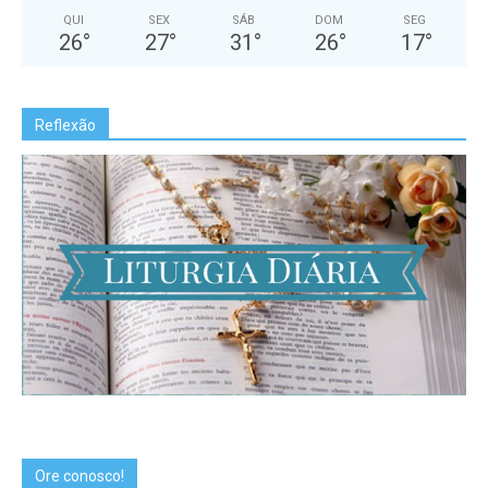
QUI
SEX
SÁB
DOM
SEG
26
°
27
°
31
°
26
°
17
°
Reflexão
Ore conosco!