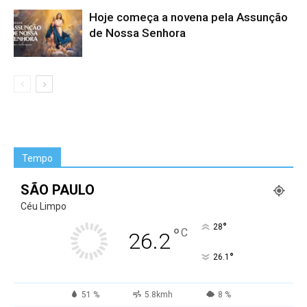
Hoje começa a novena pela Assunção
de Nossa Senhora
Tempo
SÃO PAULO
Céu Limpo
°
28
°
C
26.2
°
26.1
51 %
5.8kmh
8 %