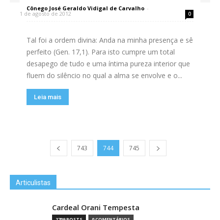
Cônego José Geraldo Vidigal de Carvalho
-
1 de agosto de 2012
0
Tal foi a ordem divina: Anda na minha presença e sê
perfeito (Gen. 17,1). Para isto cumpre um total
desapego de tudo e uma íntima pureza interior que
fluem do silêncio no qual a alma se envolve e o...
Leia mais
743
744
745
Articulistas
Cardeal Orani Tempesta
2709 POSTS
0 COMENTÁRIOS