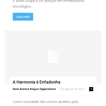
o Brasil ocupa a 54ª posição em infraestrutura
tecnológica...
Leia mais
A Harmonia é Enfadonha
Dom Aloísio Roque Oppermann
-
1 de agosto de 2012
0
Como sociedade não somos atraídos pela