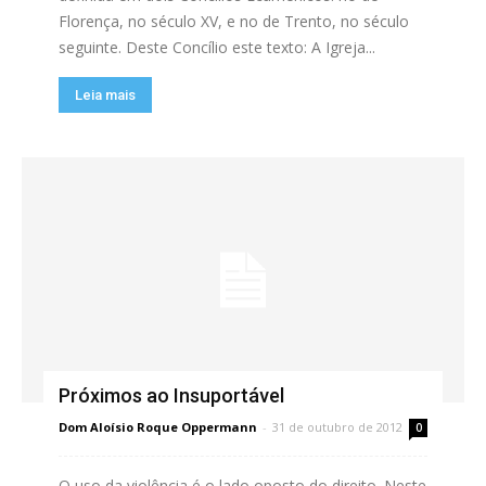
Florença, no século XV, e no de Trento, no século
seguinte. Deste Concílio este texto: A Igreja...
Leia mais
Próximos ao Insuportável
Dom Aloísio Roque Oppermann
-
31 de outubro de 2012
0
O uso da violência é o lado oposto do direito. Neste