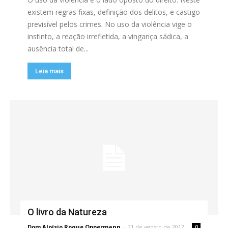
existem regras fixas, definição dos delitos, e castigo
previsível pelos crimes. No uso da violência vige o
instinto, a reação irrefletida, a vingança sádica, a
ausência total de...
Leia mais
O livro da Natureza
Dom Aloísio Roque Oppermann
-
21 de agosto de 2012
0