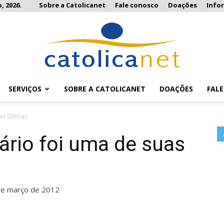
, 2026.
Sobre a Catolicanet
Fale conosco
Doações
Info
SERVIÇOS
SOBRE A CATOLICANET
DOAÇÕES
FAL
Catolicanet
as Glórias
ário foi uma de suas
de março de 2012