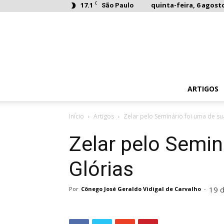
C
17.1
quinta-feira, 6 agosto
São Paulo
ARTIGOS
Início
Artigos
Zelar pelo Seminário foi uma de su
Zelar pelo Semin
Glórias
19 
Por
Cônego José Geraldo Vidigal de Carvalho
-