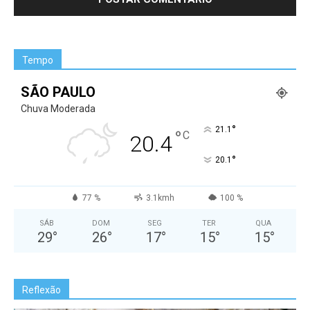
Tempo
SÃO PAULO
Chuva Moderada
°
21.1
°
C
20.4
°
20.1
77 %
3.1kmh
100 %
SÁB
DOM
SEG
TER
QUA
29
°
26
°
17
°
15
°
15
°
Reflexão