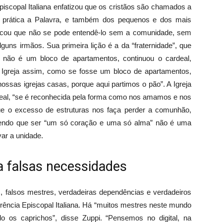
piscopal Italiana enfatizou que os cristãos são chamados a
prática a Palavra, e também dos pequenos e dos mais
licou que não se pode entendê-lo sem a comunidade, sem
guns irmãos. Sua primeira lição é a da “fraternidade”, que
a não é um bloco de apartamentos, continuou o cardeal,
a Igreja assim, como se fosse um bloco de apartamentos,
nossas igrejas casas, porque aqui partimos o pão”. A Igreja
ardeal, “se é reconhecida pela forma como nos amamos e nos
ue o excesso de estruturas nos faça perder a comunhão,
dizendo que ser “um só coração e uma só alma” não é uma
var a unidade.
ria falsas necessidades
des, falsos mestres, verdadeiras dependências e verdadeiros
rência Episcopal Italiana. Há “muitos mestres neste mundo
do os caprichos”, disse Zuppi. “Pensemos no digital, na