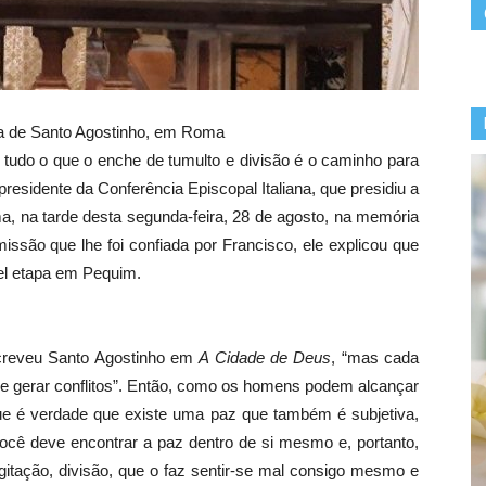
eja de Santo Agostinho, em Roma
 tudo o que o enche de tumulto e divisão é o caminho para
esidente da Conferência Episcopal Italiana, que presidiu a
a, na tarde desta segunda-feira, 28 de agosto, na memória
missão que lhe foi confiada por Francisco, ele explicou que
el etapa em Pequim.
screveu Santo Agostinho em
A Cidade de Deus
, “mas cada
de gerar conflitos”. Então, como os homens podem alcançar
ue é verdade que existe uma paz que também é subjetiva,
cê deve encontrar a paz dentro de si mesmo e, portanto,
agitação, divisão, que o faz sentir-se mal consigo mesmo e