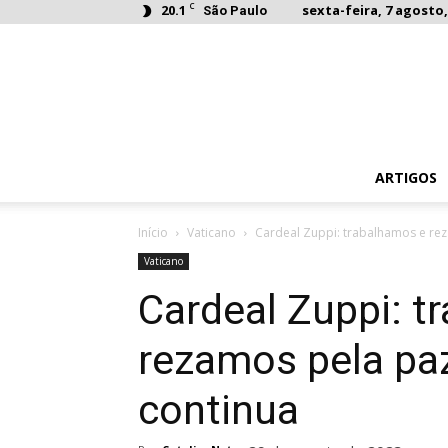
C
20.1
sexta-feira, 7 agosto,
São Paulo
ARTIGOS
Início
Vaticano
Cardeal Zuppi: trabalhamos e re
Vaticano
Cardeal Zuppi: t
rezamos pela pa
continua