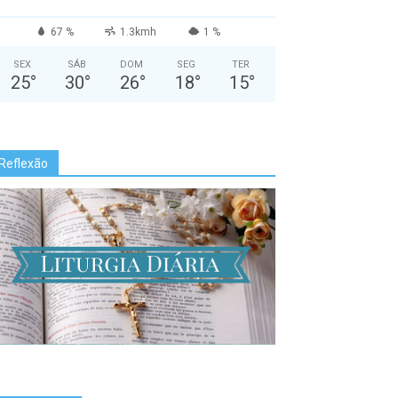
67 %
1.3kmh
1 %
SEX
SÁB
DOM
SEG
TER
25
°
30
°
26
°
18
°
15
°
Reflexão