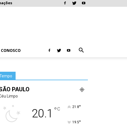
mações
E CONOSCO
Tempo
SÃO PAULO
Céu Limpo
°
21.8
°
C
20.1
°
19.5