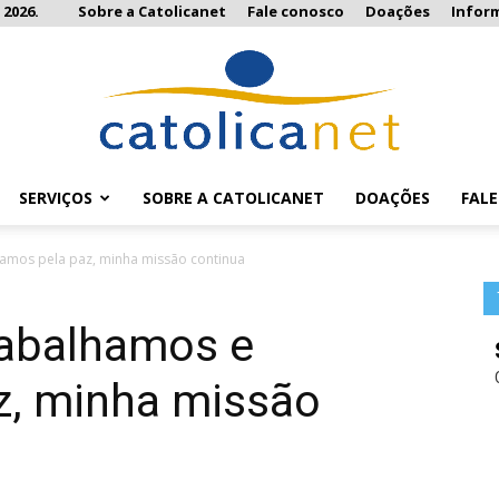
 2026.
Sobre a Catolicanet
Fale conosco
Doações
Infor
SERVIÇOS
SOBRE A CATOLICANET
DOAÇÕES
FAL
Catolicanet
zamos pela paz, minha missão continua
rabalhamos e
z, minha missão