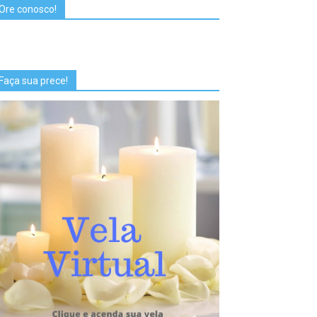
Ore conosco!
Faça sua prece!