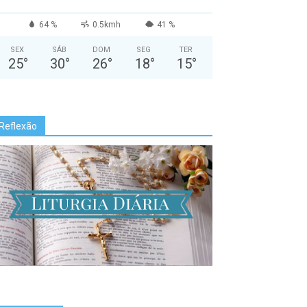
64 %
0.5kmh
41 %
SEX
SÁB
DOM
SEG
TER
25
°
30
°
26
°
18
°
15
°
Reflexão