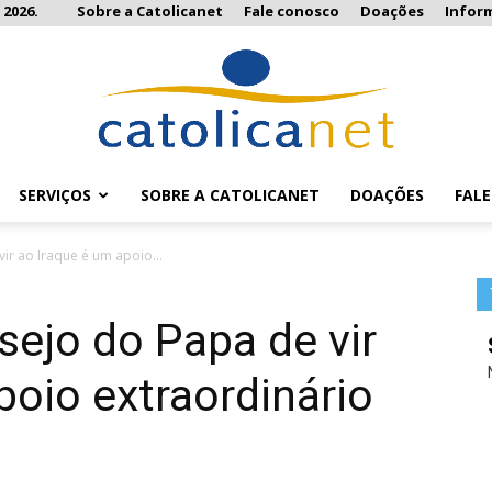
 2026.
Sobre a Catolicanet
Fale conosco
Doações
Infor
SERVIÇOS
SOBRE A CATOLICANET
DOAÇÕES
FAL
Catolicanet
ir ao Iraque é um apoio...
sejo do Papa de vir
poio extraordinário