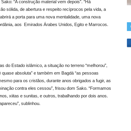
 Sako: “A construção material vem depois”. “Há
 sólida, de abertura e respeito recíprocos pela vida, a
a abrirá a porta para uma nova mentalidade, uma nova
Jordânia, aos Emirados Árabes Unidos, Egito e Marrocos.
as do Estado islâmico, a situação no terreno “melhorou”,
a é quase absoluta” e também em Bagdá “as pessoas
smo para os cristãos, durante anos obrigados a fugir, as
riminação contra eles cessou”, frisou dom Sako. “Formamos
s, xiitas e sunitas, e outros, trabalhando por dois anos.
apareceu”, sublinhou.