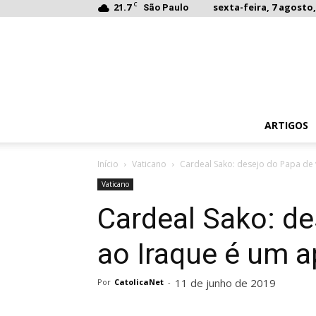
C
21.7
sexta-feira, 7 agosto,
São Paulo
ARTIGOS
Início
Vaticano
Cardeal Sako: desejo do Papa de v
Vaticano
Cardeal Sako: de
ao Iraque é um a
11 de junho de 2019
Por
CatolicaNet
-