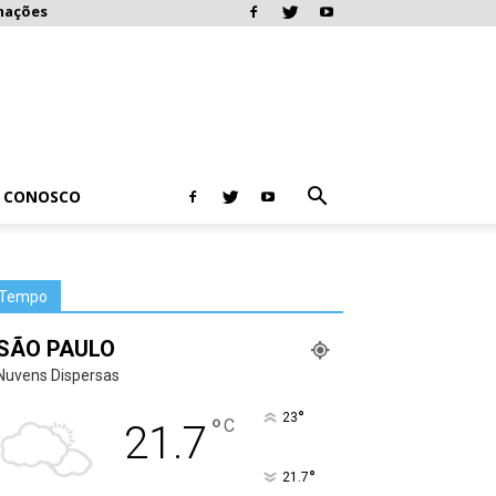
mações
E CONOSCO
Tempo
SÃO PAULO
Nuvens Dispersas
°
23
°
C
21.7
°
21.7