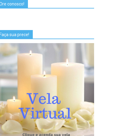
Ore conosco!
Faça sua prece!