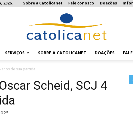
, 2026.
Sobre a Catolicanet
Fale conosco
Doações
Info
SERVIÇOS
SOBRE A CATOLICANET
DOAÇÕES
FAL
Catolicanet
4 anos de sua partida
Oscar Scheid, SCJ 4
ida
2025