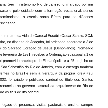
ana. Seu ministério no Rio de Janeiro foi marcado por um
iocese e pelo cuidado com a formação vocacional, sendo
 seminaristas, a escola santo Efrem para os diáconos
diocesana.
imo resumo da vida do Cardeal Eusébio Oscar Scheid, SCJ:
o, na diocese de Joaçaba, foi ordenado sacerdote a 3 de
es do Sagrado Coração de Jesus (Dehonianos). Nomeado
e fevereiro de 1981, recebeu a Ordenação episcopal a 1 de
oi promovido arcebispo de Florianópolis e a 25 de julho de
 de São Sebastião do Rio de Janeiro, com o encargo também
identes no Brasil e sem a hierarquia da própria Igreja «sui
003, foi criado e publicado cardeal do título dos Santos
9 renunciou ao governo pastoral da arquidiocese do Rio de
a os fiéis de rito oriental.
egado de presença, visitas pastorais e ensino, sempre