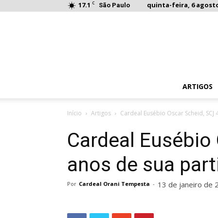
C
17.1
quinta-feira, 6 agosto
São Paulo
ARTIGOS
Início
Artigos
Cardeal Eusébio Oscar Scheid, SCJ 
Cardeal Eusébio 
anos de sua part
13 de janeiro de 
Por
Cardeal Orani Tempesta
-