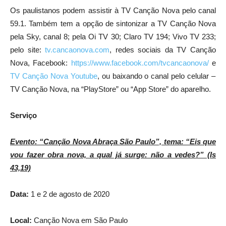
Os paulistanos podem assistir à TV Canção Nova pelo canal
59.1. Também tem a opção de sintonizar a TV Canção Nova
pela Sky, canal 8; pela Oi TV 30; Claro TV 194; Vivo TV 233;
pelo site:
tv.cancaonova.com
, redes sociais da TV Canção
Nova, Facebook:
https://www.facebook.com/tvcancaonova/
e
TV Canção Nova Youtube
, ou baixando o canal pelo celular –
TV Canção Nova, na “PlayStore” ou “App Store” do aparelho.
Serviço
Evento: “Canção Nova Abraça São Paulo”, tema: “Eis que
vou fazer obra nova, a qual já surge: não a vedes?” (Is
43,19)
Data:
1 e 2 de agosto de 2020
Local:
Canção Nova em São Paulo