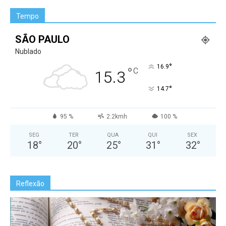
Tempo
SÃO PAULO
Nublado
°
16.9
°
C
15.3
°
14.7
95 %
2.2kmh
100 %
SEG
TER
QUA
QUI
SEX
18
°
20
°
25
°
31
°
32
°
Reflexão