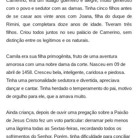
Camerino, era um fidalgo guerreiro e alegre, muito generoso
com o povo e sedutor com as damas. Tinha cinco filhos antes
de se casar aos vinte anos com Joana, filha do duque de
Rimini, que completara doze anos de idade. Tiveram três
filhos. Criou todos juntos no seu palácio de Camerino, sem
distinção entre os legítimos e os naturais.
Camila era sua filha primogênita, fruto de uma aventura
amorosa com uma nobre dama da corte. Nasceu em 09 de
abril de 1458. Cresceu bela, inteligente, caridosa e piedosa.
Tinha uma personalidade sedutora e divertida, apreciava
dançar e cantar. Tinha herdado o temperamento do pai, motivo
de orgulho para ele, que a amava muito.
Ainda criança, depois de ouvir uma pregação sobre a Paixão
de Jesus Cristo fez um voto particular: derramar pelo menos
uma lágrima todas as Sextas-feiras, recordando todos os
sofrimentos do Senhor. Porém, tinha dificuldade para conciliar