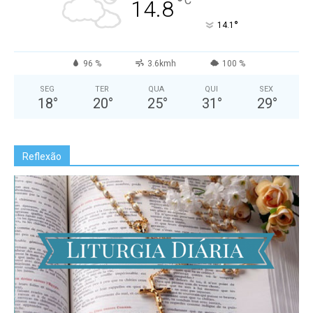
°
C
14.8
°
14.1
96 %
3.6kmh
100 %
SEG
TER
QUA
QUI
SEX
18
°
20
°
25
°
31
°
29
°
Reflexão