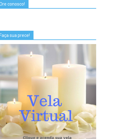
Ore conosco!
Faça sua prece!