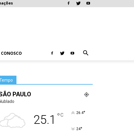
mações
E CONOSCO
Tempo
SÃO PAULO
Nublado
°
26.4
°
C
25.1
°
24