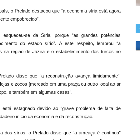
país, o Prelado destacou que “a economia síria está agora
mente empobrecido”.
l esqueceu-se da Síria, porque “as grandes potências
imento do estado sírio”. A este respeito, lembrou “a
s na região de Jazira e o estabelecimento dos turcos no
Prelado disse que “a reconstrução avança timidamente”.
“lojas e zocos [mercado em uma praça ou outro local ao ar
leppo, e também em algumas casas”.
 está estagnado devido ao “grave problema de falta de
dadeiro início da economia e da reconstrução.
 dos sírios, o Prelado disse que “a ameaça é contínua”