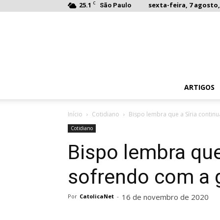
C
25.1
sexta-feira, 7 agosto,
São Paulo
ARTIGOS
Início
Cotidiano
Bispo lembra que a Síria contin
Cotidiano
Bispo lembra que
sofrendo com a 
16 de novembro de 2020
Por
CatolicaNet
-