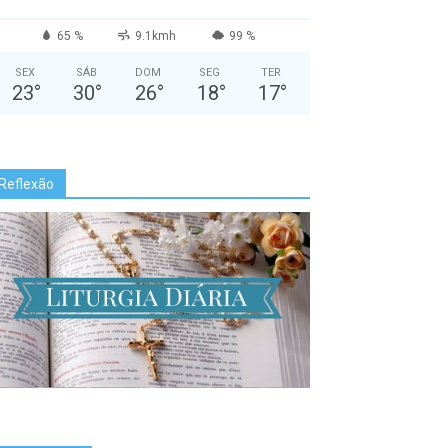
65 %
9.1kmh
99 %
SEX
SÁB
DOM
SEG
TER
23
°
30
°
26
°
18
°
17
°
Reflexão