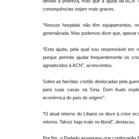
devido à pobreza, mas que a ajuda da ACN “q
consequências sejam mais graves.
“Nossos hospitais não têm equipamentos, r
generalizada. Mas podemos dizer que, apesar de 
“Esta ajuda, pela qual sou responsável em n
porque permite ajudar frequentemente os cris
agradecidos à ACN”, acrescentou.
Sobre as famílias cristãs deslocadas pela guer
para suas casas na Síria, Dom Audo expli
econômica do país de origem”.
“O atual retorno do Líbano se deve à crise
retorno. Talvez haja mais no litoral”, destacou.
Por fim, o Prelado assegurou que continuarão 