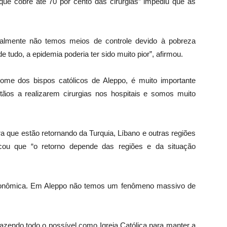
ue cobre até 70 por cento das cirurgias” impediu que as
ealmente não temos meios de controle devido à pobreza
tudo, a epidemia poderia ter sido muito pior”, afirmou.
ome dos bispos católicos de Aleppo, é muito importante
tãos a realizarem cirurgias nos hospitais e somos muito
ra que estão retornando da Turquia, Líbano e outras regiões
cou que “o retorno depende das regiões e da situação
 econômica. Em Aleppo não temos um fenômeno massivo de
fazendo todo o possível como Igreja Católica para manter a