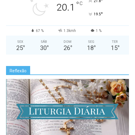
°
21.8
°
C
20.1
°
19.5
67 %
1.3kmh
1 %
SEX
SÁB
DOM
SEG
TER
25
°
30
°
26
°
18
°
15
°
Reflexão