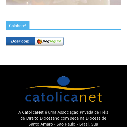
Colabore!
A CatolicaNet é uma Associação Privada de Fiéis
de Direito Diocesano com sede na Diocese de
Santo Amaro - São Paulo - Brasil. Sua