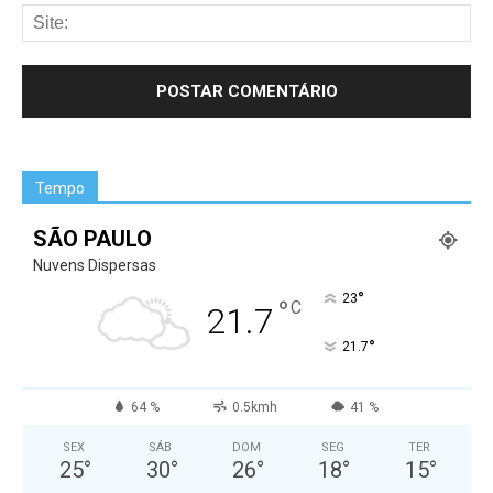
Tempo
SÃO PAULO
Nuvens Dispersas
°
23
°
C
21.7
°
21.7
64 %
0.5kmh
41 %
SEX
SÁB
DOM
SEG
TER
25
°
30
°
26
°
18
°
15
°