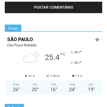
Tempo
SÃO PAULO
Céu Pouco Nublado
°
26.1
°
C
25.4
°
25.1
66 %
3.6kmh
19 %
DOM
SEG
TER
QUA
QUI
26
°
20
°
16
°
24
°
19
°