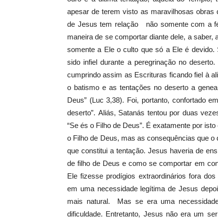
apesar de terem visto as maravilhosas obras 
de Jesus tem relação não somente com a fé
maneira de se comportar diante dele, a saber, 
somente a Ele o culto que só a Ele é devido. 
sido infiel durante a peregrinação no deserto
cumprindo assim as Escrituras ficando fiel à a
o batismo e as tentações no deserto a genealo
Deus” (Luc 3,38). Foi, portanto, confortado e
deserto”. Aliás, Satanás tentou por duas vez
“Se és o Filho de Deus”. É exatamente por isto q
o Filho de Deus, mas as consequências que o di
que constitui a tentação. Jesus haveria de ens
de filho de Deus e como se comportar em con
Ele fizesse prodígios extraordinários fora d
em uma necessidade legítima de Jesus depois
mais natural. Mas se era uma necessidade 
dificuldade. Entretanto, Jesus não era um ser 