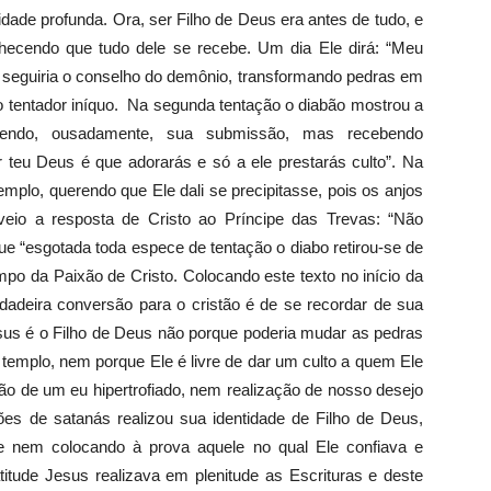
idade profunda. Ora, ser Filho de Deus era antes de tudo, e
nhecendo que tudo dele se recebe. Um dia Ele dirá: “Meu
le seguiria o conselho do demônio, transformando pedras em
 o tentador iníquo. Na segunda tentação o diabão mostrou a
rendo, ousadamente, sua submissão, mas recebendo
r teu Deus é que adorarás e só a ele prestarás culto”. Na
emplo, querendo que Ele dali se precipitasse, pois os anjos
veio a resposta de Cristo ao Príncipe das Trevas: “Não
e “esgotada toda espece de tentação o diabo retirou-se de
tempo da Paixão de Cristo. Colocando este texto no início da
dadeira conversão para o cristão é de se recordar de sua
sus é o Filho de Deus não porque poderia mudar as pedras
 templo, nem porque Ele é livre de dar um culto a quem Ele
ção de um eu hipertrofiado, nem realização de nosso desejo
ções de satanás realizou sua identidade de Filho de Deus,
e nem colocando à prova aquele no qual Ele confiava e
itude Jesus realizava em plenitude as Escrituras e deste