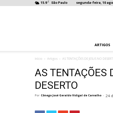
C
15.9
segunda-feira, 10 ago
São Paulo
ARTIGOS
Início
Artigos
AS TENTAÇÕES DE JESUS NO DESER
AS TENTAÇÕES 
DESERTO
24 d
Por
Cônego José Geraldo Vidigal de Carvalho
-