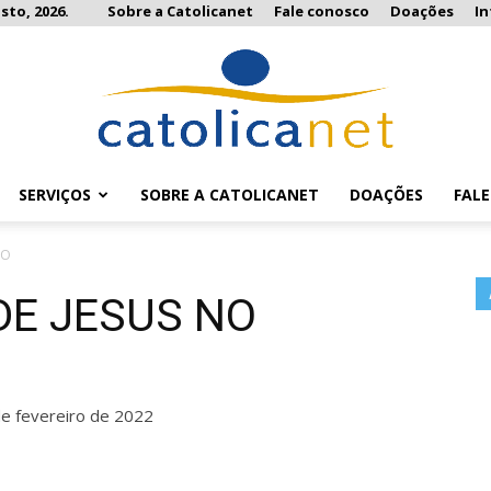
sto, 2026.
Sobre a Catolicanet
Fale conosco
Doações
I
SERVIÇOS
SOBRE A CATOLICANET
DOAÇÕES
FAL
Catolicanet
TO
DE JESUS NO
e fevereiro de 2022