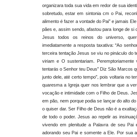
organizara toda sua vida em redor de sua ident
sobretudo, estar em sintonia cm o Pai, reco
alimento é fazer a vontade do Pai” e jamais E
pães e, assim sendo, afastou para longe de si
Jesus todos os reinos do universo, que
imediatamente a resposta taxativa: “Ao senho
terceira tentação Jesus se viu no pináculo do t
viriam e O sustentariam. Peremptoriamente 
tentarás o Senhor teu Deus” Diz São Marcos qu
junto dele, até certo tempo”, pois voltaria no 
quaresma a Igreja quer nos lembrar que a ver
vocação e intimidade com o Filho de Deus. Je
em pão, nem porque podia se lançar do alto do
o quiser dar. Ser Filho de Deus não é a exalta
de todo o poder. Jesus ao repelir as insinua
vivendo em plenitude a Palavra de seu Pai 
adorando seu Pai e somente a Ele. Por sua at