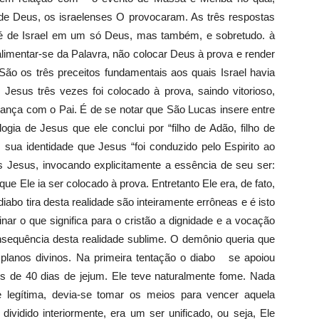
de Deus, os israelenses O provocaram. As três respostas
 de Israel em um só Deus, mas também, e sobretudo. à
alimentar-se da Palavra, não colocar Deus à prova e render
São os três preceitos fundamentais aos quais Israel havia
. Jesus três vezes foi colocado à prova, saindo vitorioso,
liança com o Pai. É de se notar que São Lucas insere entre
gia de Jesus que ele conclui por “filho de Adão, filho de
m sua identidade que Jesus “foi conduzido pelo Espirito ao
es Jesus, invocando explicitamente a essência de seu ser:
ue Ele ia ser colocado à prova. Entretanto Ele era, de fato,
abo tira desta realidade são inteiramente errôneas e é isto
inar o que significa para o cristão a dignidade e a vocação
sequência desta realidade sublime. O demônio queria que
os planos divinos. Na primeira tentação o diabo se apoiou
 de 40 dias de jejum. Ele teve naturalmente fome. Nada
legítima, devia-se tomar os meios para vencer aquela
dividido interiormente, era um ser unificado, ou seja, Ele