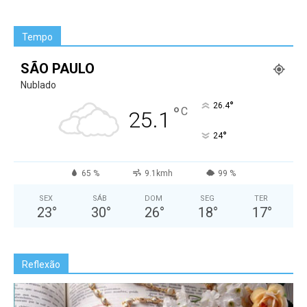
Tempo
SÃO PAULO
Nublado
°
26.4
°
C
25.1
°
24
65 %
9.1kmh
99 %
SEX
SÁB
DOM
SEG
TER
23
°
30
°
26
°
18
°
17
°
Reflexão