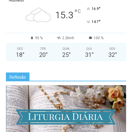
Nublado
°
16.9
°
C
15.3
°
14.7
95 %
2.2kmh
100 %
SEG
TER
QUA
QUI
SEX
18
°
20
°
25
°
31
°
32
°
Reflexão