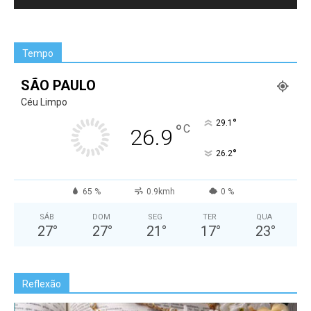
Tempo
SÃO PAULO
Céu Limpo
°
29.1
°
C
26.9
°
26.2
65 %
0.9kmh
0 %
SÁB
DOM
SEG
TER
QUA
27
°
27
°
21
°
17
°
23
°
Reflexão