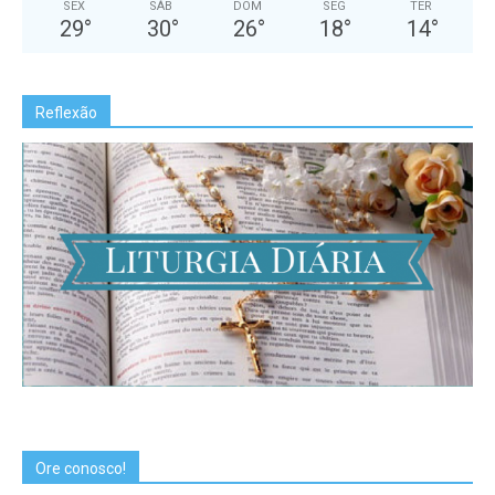
SEX
SÁB
DOM
SEG
TER
29
°
30
°
26
°
18
°
14
°
Reflexão
Ore conosco!