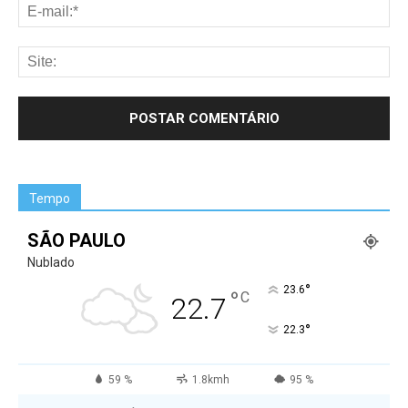
Tempo
SÃO PAULO
Nublado
°
23.6
°
C
22.7
°
22.3
59 %
1.8kmh
95 %