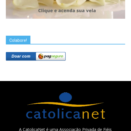
Colabore!
A CatolicaNet é uma Associação Privada de Fiéis