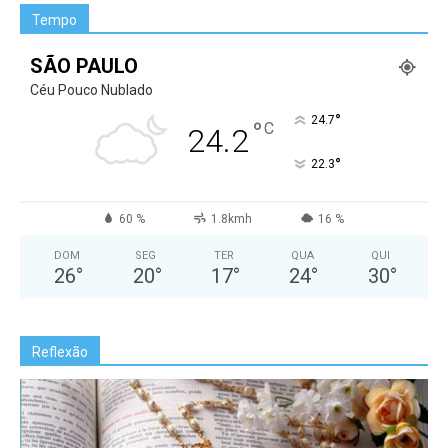
Tempo
SÃO PAULO
Céu Pouco Nublado
°
24.7
°
C
24.2
°
22.3
60 %
1.8kmh
16 %
DOM
SEG
TER
QUA
QUI
26
°
20
°
17
°
24
°
30
°
Reflexão