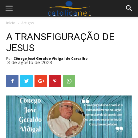
Início
Artigos
A TRANSFIGURAÇÃO DE
JESUS
Por
Cônego José Geraldo Vidigal de Carvalho
-
3 de agosto de 2023