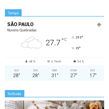
Tempo
SÃO PAULO
Nuvens Quebradas
°
29.5
°
C
27.7
°
25
48 %
6.7kmh
54 %
QUI
SEX
SÁB
DOM
SEG
28
°
28
°
31
°
27
°
17
°
Reflexão