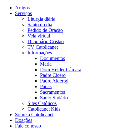
Artigos
Serviços
Liturgia diária
Santo do dia
Pedido de Oração
Vela virtual
Dicionário Cristão
TV Catolicanet
Informações
Documentos
Maria
Dom Helder Câmara
Padre Cícero
Padre Alderígi
Papas
Sacramentos
Santo Sudário
Sites Católicos
Catolicanet Kids
Sobre a Catolicanet
Doações
Fale conosco