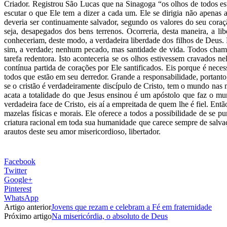
Criador. Registrou São Lucas que na Sinagoga “os olhos de todos es
escutar o que Ele tem a dizer a cada um. Ele se dirigia não apenas
deveria ser continuamente salvador, segundo os valores do seu cora
seja, desapegados dos bens terrenos. Ocorreria, desta maneira, a l
conheceriam, deste modo, a verdadeira liberdade dos filhos de Deus.
sim, a verdade; nenhum pecado, mas santidade de vida. Todos chamado
tarefa redentora. Isto aconteceria se os olhos estivessem cravados n
contínua partida de corações por Ele santificados. Eis porque é nece
todos que estão em seu derredor. Grande a responsabilidade, portant
se o cristão é verdadeiramente discípulo de Cristo, tem o mundo nas
acata a totalidade do que Jesus ensinou é um apóstolo que faz o mund
verdadeira face de Cristo, eis aí a empreitada de quem lhe é fiel. En
mazelas físicas e morais. Ele oferece a todos a possibilidade de se pur
criatura racional em toda sua humanidade que carece sempre de salva
arautos deste seu amor misericordioso, libertador.
Facebook
Twitter
Google+
Pinterest
WhatsApp
Artigo anterior
Jovens que rezam e celebram a Fé em fraternidade
Próximo artigo
Na misericórdia, o absoluto de Deus