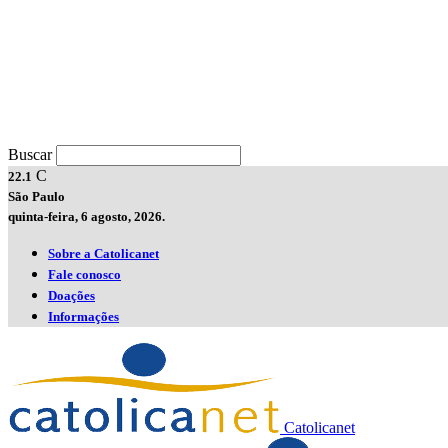
Buscar
C
22.1
São Paulo
quinta-feira, 6 agosto, 2026.
Sobre a Catolicanet
Fale conosco
Doações
Informações
Catolicanet