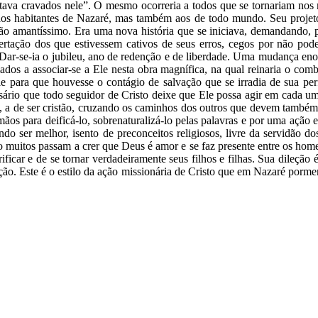
tava cravados nele”. O mesmo ocorreria a todos que se tornariam nos m
 aos habitantes de Nazaré, mas também aos de todo mundo. Seu projeto 
ção amantíssimo. Era uma nova história que se iniciava, demandando, 
ibertação dos que estivessem cativos de seus erros, cegos por não p
 Dar-se-ia o jubileu, ano de redenção e de liberdade. Uma mudança eno
s a associar-se a Ele nesta obra magnífica, na qual reinaria o comba
ele para que houvesse o contágio de salvação que se irradia de sua pe
ssário que todo seguidor de Cristo deixe que Ele possa agir em cada u
o, a de ser cristão, cruzando os caminhos dos outros que devem também 
 mãos para deificá-lo, sobrenaturalizá-lo pelas palavras e por uma açã
o ser melhor, isento de preconceitos religiosos, livre da servidão dos
tão muitos passam a crer que Deus é amor e se faz presente entre os ho
ificar e de se tornar verdadeiramente seus filhos e filhas. Sua dileção 
ção. Este é o estilo da ação missionária de Cristo que em Nazaré porme