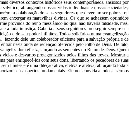
ais diversos contextos históricos seus contemporâneos, ansiosos por
salvífico, abrangendo nossas vidas individuais e nossas sociedades,
porém, a colaboração de seus seguidores que deveriam ser pobres, ou
oderem enxergar as maravilhas divinas. Os que se achassem oprimidos
rme provinda do reino messiânico no qual não haveria falsidade, mas,
te a toda injustiça. Caberia a seus seguidores prosseguir sempre sua
rfeição e de seu poder infinitos. Todos solidários numa evangelização
m, fazendo dele um colaborador eficiente para a salvação própria e de
entrar nesta onda de redenção oferecida pelo Filho de Deus. De fato,
o evangelizadora eficaz, lançando as sementes do Reino de Deus. Quem
 vícios e desvarios protagonizados pelos filhos das trevas. Mostrar a
mens para enriquecê-los com seus dons, libertando os pecadores de suas
é sem limites e é uma dileção ativa, efetiva e afetiva, abraçando toda a
norizou seus aspectos fundamentais. Ele nos convida a todos a sermos