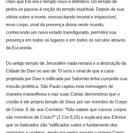
claro que Ele era o templo novo e definitivo. Do templo de
pedra se passou à noção do templo espiritual. Depois de sua
vitória sobre a morte, ressuscitando imortal e impassível,
esse corpo, sinal da presença divina neste mundo,
conhecendo um novo estado transfigurado, permitirá sua
presença em todos os lugares e em todos os séculos através
da Eucaristia.
Do antigo templo de Jerusalém nada restará e a destruição da
Cidade de Davi no ano de 70 será o sinal de que a casa
projetada por Davi e edificada por Salomão tinha cumprido sua
missão profética. São Paulo captou esta mensagem de
maneira maravilhosa e nas suas Cartas demonstrou que o
cristão é ele próprio templo de Deus por ser membro do Corpo
de Cristo. E diz aos Coríntios: “Não sabeis que vossos corpos
são membros de Cristo?” (1 Cor 6,15) e explicará aos Efésios
que os batizados são “edificados sobre o fundamento dos
apóstolos e profetas, tendo por pedra angular o próprio Cristo