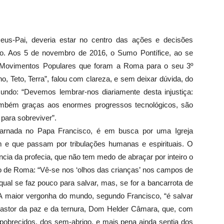
us-Pai, deveria estar no centro das ações e decisões
o. Aos 5 de novembro de 2016, o Sumo Pontífice, ao se
 Movimentos Populares que foram a Roma para o seu 3º
, Teto, Terra”, falou com clareza, e sem deixar dúvida, do
undo: “Devemos lembrar-nos diariamente desta injustiça:
ambém graças aos enormes progressos tecnológicos, são
para sobreviver”.
ncarnada no Papa Francisco, é em busca por uma Igreja
m e que passam por tribulações humanas e espirituais. O
ia da profecia, que não tem medo de abraçar por inteiro o
 de Roma: “Vê-se nos ‘olhos das crianças’ nos campos de
qual se faz pouco para salvar, mas, se for a bancarrota de
A maior vergonha do mundo, segundo Francisco, “é salvar
pastor da paz e da ternura, Dom Helder Câmara, que, com
mpobrecidos, dos sem-abrigo, e mais pena ainda sentia dos