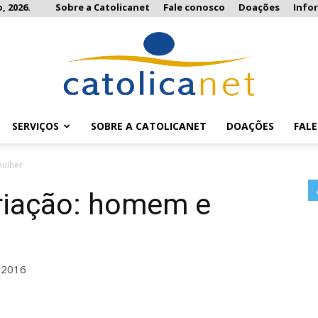
, 2026.
Sobre a Catolicanet
Fale conosco
Doações
Info
SERVIÇOS
SOBRE A CATOLICANET
DOAÇÕES
FAL
Catolicanet
mulher
criação: homem e
 2016