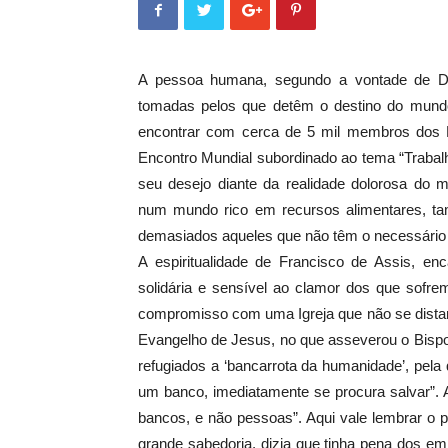
A pessoa humana, segundo a vontade de De
tomadas pelos que detêm o destino do mund
encontrar com cerca de 5 mil membros dos
Encontro Mundial subordinado ao tema “Trabalho
seu desejo diante da realidade dolorosa do m
num mundo rico em recursos alimentares, t
demasiados aqueles que não têm o necessário 
A espiritualidade de Francisco de Assis, e
solidária e sensível ao clamor dos que sofre
compromisso com uma Igreja que não se distanc
Evangelho de Jesus, no que asseverou o Bispo
refugiados a ‘bancarrota da humanidade’, pela 
um banco, imediatamente se procura salvar”. 
bancos, e não pessoas”. Aqui vale lembrar o 
grande sabedoria, dizia que tinha pena dos e