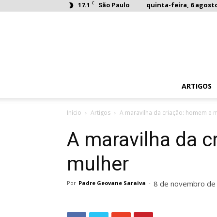
C
17.1
quinta-feira, 6 agosto
São Paulo
ARTIGOS
Início
Artigos
A maravilha da criação: homem e 
A maravilha da 
mulher
8 de novembro de
Por
Padre Geovane Saraiva
-