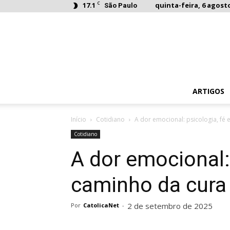
C
17.1
quinta-feira, 6 agosto
São Paulo
ARTIGOS
Início
Cotidiano
A dor emocional: psicologia, fé 
Cotidiano
A dor emocional: 
caminho da cura
2 de setembro de 2025
Por
CatolicaNet
-