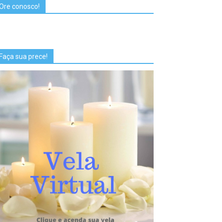
Ore conosco!
Faça sua prece!