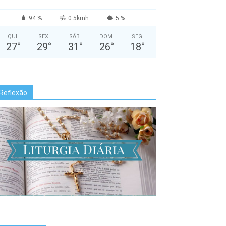
94 %
0.5kmh
5 %
QUI
SEX
SÁB
DOM
SEG
27
°
29
°
31
°
26
°
18
°
Reflexão