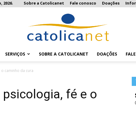
, 2026.
Sobre a Catolicanet
Fale conosco
Doações
Info
SERVIÇOS
SOBRE A CATOLICANET
DOAÇÕES
FAL
Catolicanet
e o caminho da cura
psicologia, fé e o