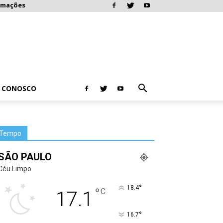
rmações
E CONOSCO
Tempo
SÃO PAULO
Céu Limpo
°
18.4
°
C
17.1
°
16.7