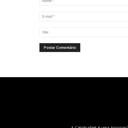
A CatolicaNet é uma Associaçã