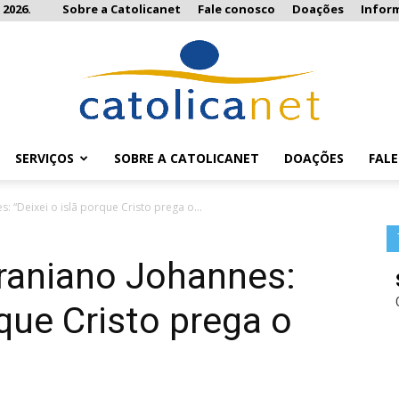
 2026.
Sobre a Catolicanet
Fale conosco
Doações
Infor
SERVIÇOS
SOBRE A CATOLICANET
DOAÇÕES
FAL
Catolicanet
: “Deixei o islã porque Cristo prega o...
iraniano Johannes:
rque Cristo prega o