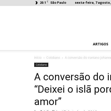
C
20.1
sexta-feira, 7 agosto,
São Paulo
ARTIGOS
Início
Cotidiano
A conversão do iraniano Johannes
Cotidiano
A conversão do 
“Deixei o islã po
amor”