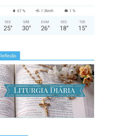
67 %
1.3kmh
1 %
SEX
SÁB
DOM
SEG
TER
25
°
30
°
26
°
18
°
15
°
Reflexão