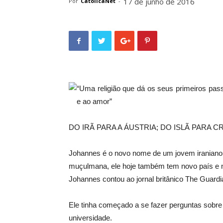
17 de junho de 2016
Por
CatolicaNet
-
“Uma religião que dá os seus primeiros pas
e ao amor”
DO IRÃ PARA A ÁUSTRIA; DO ISLÃ PARA C
Johannes é o novo nome de um jovem iraniano 
muçulmana, ele hoje também tem novo país e nov
Johannes contou ao jornal britânico The Guardi
Ele tinha começado a se fazer perguntas sobre a
universidade.