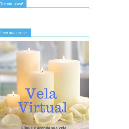
Ore conosco!
Faça sua prece!