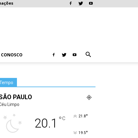
mações
E CONOSCO
Tempo
SÃO PAULO
Céu Limpo
°
21.8
°
C
20.1
°
19.5